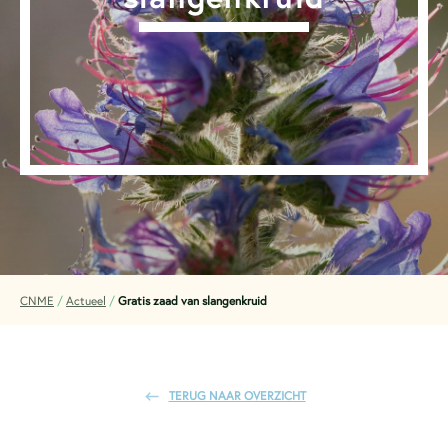
CNME
/
Actueel
/
Gratis zaad van slangenkruid
TERUG NAAR OVERZICHT