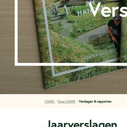
Ver
CNME
/
Over CNME
/
Verslagen & rapporten
Jaarverslagen