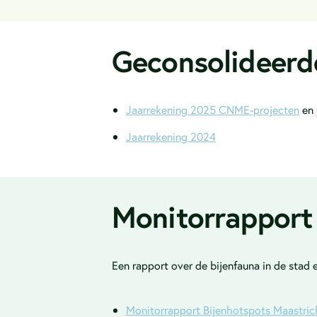
Geconsolideer
Jaarrekening 2025 CNME-projecten
en
Jaarrekening 2024
Monitorrappor
Een rapport over de bijenfauna in de stad 
Monitorrapport Bijenhotspots Maastri