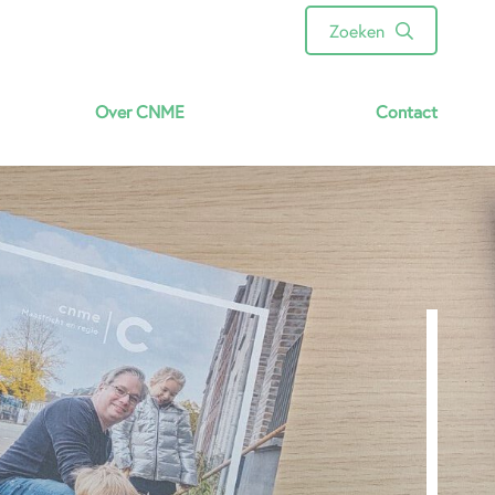
Zoeken
Over CNME
Contact
Energie besparen
Persvoorlichting
Ecologisch beheer
Educatie en vergroening
Natuurtuinen Jekerdal
Ons team
Vacatures
Verslagen & rapporten