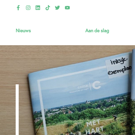
Nieuws
Aan de slag
Thema’s
Jouw VvE verduurzamen
Gastlessen & lesmateriaal
Infotheek