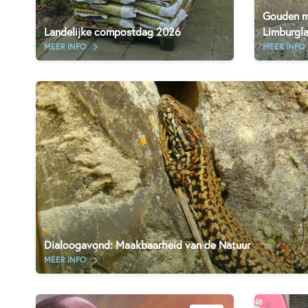
Gouden m
Landelijke compostdag 2026
Limburgl
MEER INFO
MEER INFO
Dialoogavond: Maakbaarheid van de Natuur
MEER INFO