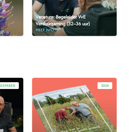
Vacature: Begeleider VvE
Verduurzaming (32–36 uur)
MEER INFO
BESPAREN
2024