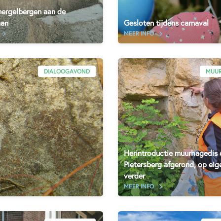
ergelbergen aan de
aan
Gesloten tijdens carnaval
MEER INFO
DIALOOGAVOND
MUUR
Herintroductie muurhagedis 
Pietersberg afgerond, op eig
verder
MEER INFO