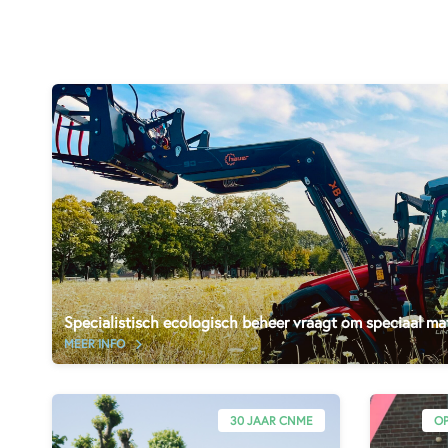
Specialistisch ecologisch beheer vraagt om speciaal mat
MEER INFO
30 JAAR CNME
OP