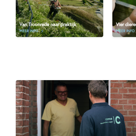
Van Troonrede naar praktijk
Vier dier
MEER INFO
MEER INFO