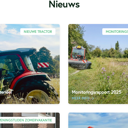
Nieuws
NIEUWE TRACTOR
MONITORING
erieel
Monitoringsrapport 2025
MEER INFO
ENINGSTIJDEN ZOMERVAKANTIE