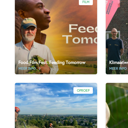
FILM
Food.Film.Fest. Feeding Tomorrow
Klimaatw
MEER INFO
MEER INFO
OPROEP