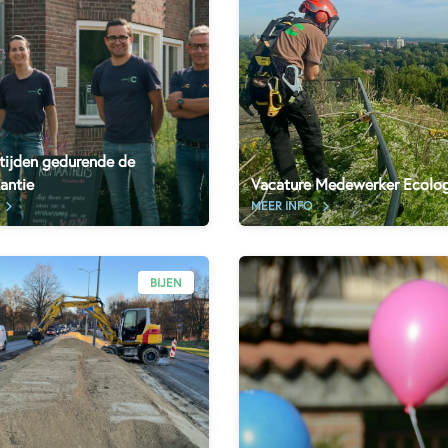
tijden gedurende de
antie
Vacature Medewerker Ecolog
MEER INFO
BIJEN