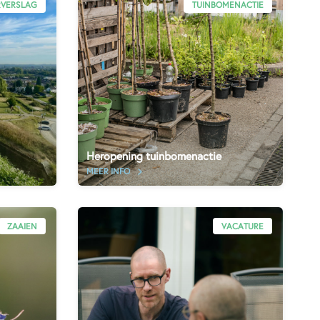
RVERSLAG
TUINBOMENACTIE
Heropening tuinbomenactie
MEER INFO
ZAAIEN
VACATURE