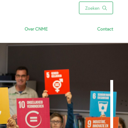
Zoeken
Over CNME
Contact
Energie besparen
Persvoorlichting
Ecologisch beheer
Educatie en vergroening
Natuurtuinen Jekerdal
Ons team
Vacatures
Verslagen & rapporten