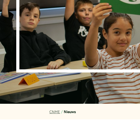
CNME
/
Nieuws