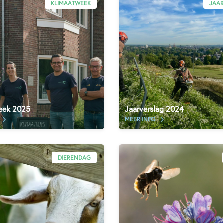
KLIMAATWEEK
JAA
eek 2025
Jaarverslag 2024
MEER INFO
DIERENDAG