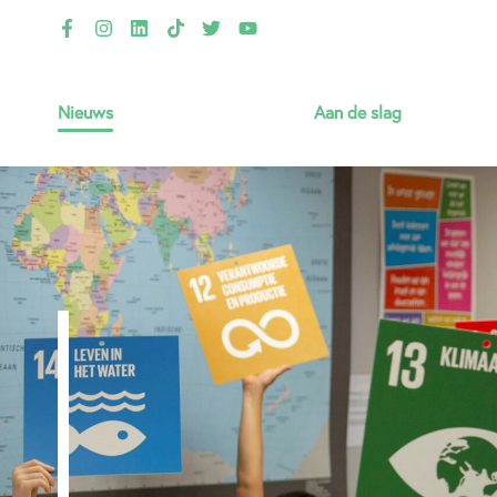
Nieuws
Aan de slag
Thema’s
Jouw VvE verduurzamen
Gastlessen & lesmateriaal
Infotheek