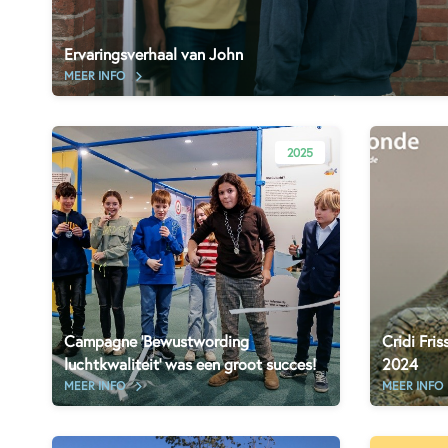
Ervaringsverhaal van John
MEER INFO
2025
Campagne 'Bewustwording
Cridi Fri
luchtkwaliteit' was een groot succes!
2024
MEER INFO
MEER INFO