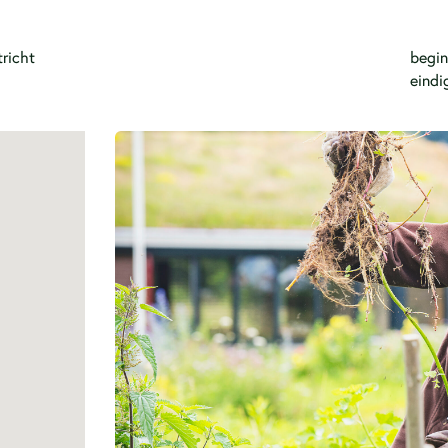
richt
begin
eindi