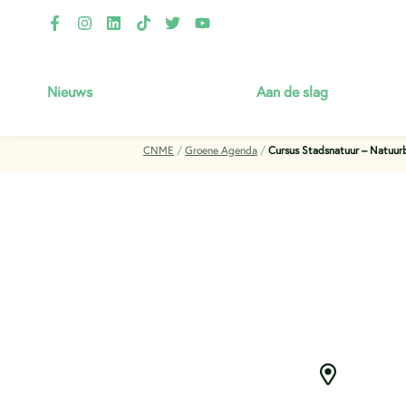
Nieuws
Aan de slag
Thema’s
CNME
/
Groene Agenda
/
Cursus Stadsnatuur – Natuur
Jouw VvE verduurzamen
Gastlessen & lesmateriaal
Infotheek