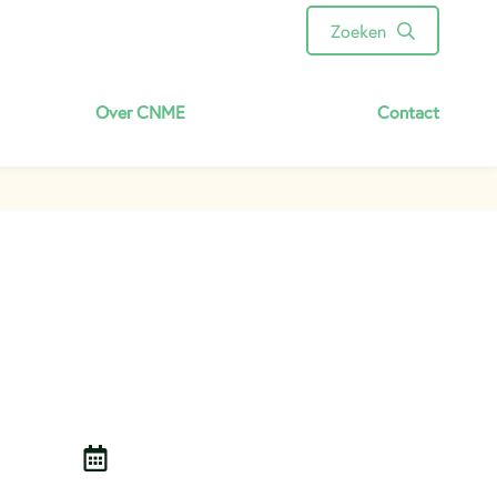
Zoeken
Over CNME
Contact
Energie besparen
Persvoorlichting
Ecologisch beheer
Educatie en vergroening
Natuurtuinen Jekerdal
Ons team
Vacatures
Verslagen & rapporten