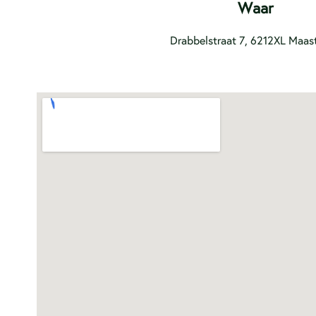
Waar
Drabbelstraat 7, 6212XL Maast