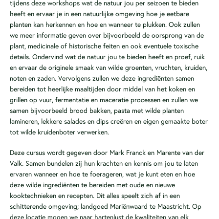
tijdens deze workshops wat de natuur jou per seizoen te bieden
heeft en ervaar je in een natuurlijke omgeving hoe je eetbare
planten kan herkennen en hoe en wanneer te plukken. Ook zullen
we meer informatie geven over bijvoorbeeld de oorsprong van de
plant, medicinale of historische feiten en ook eventuele toxische
details. Ondervind wat de natuur jou te bieden heeft en proef, ruik
en ervaar de originele smaak van wilde groenten, vruchten, kruiden,
noten en zaden. Vervolgens zullen we deze ingrediënten samen
bereiden tot heerlijke maaltijden door middel van het koken en
grillen op vuur, fermentatie en maceratie processen en zullen we
samen bijvoorbeeld brood bakken, pasta met wilde planten
lamineren, lekkere salades en dips creëren en eigen gemaakte boter
tot wilde kruidenboter verwerken.
Deze cursus wordt gegeven door Mark Franck en Marente van der
Valk. Samen bundelen zij hun krachten en kennis om jou te laten
ervaren wanneer en hoe te foerageren, wat je kunt eten en hoe
deze wilde ingrediënten te bereiden met oude en nieuwe
kooktechnieken en recepten. Dit alles speelt zich af in een
schitterende omgeving; landgoed Mariënwaard te Maastricht. Op
deze locatie mogen we naar hartenlust de kwaliteiten van elk