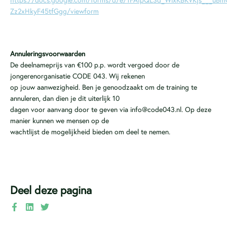
https://docs.google.com/forms/d/e/1FAIpQLSd_WlxKBKVKjs___uBm
Zz2xHkyF45tfGgg/viewform
Annuleringsvoorwaarden
De deelnameprijs van €100 p.p. wordt vergoed door de
jongerenorganisatie CODE 043. Wij rekenen
op jouw aanwezigheid. Ben je genoodzaakt om de training te
annuleren, dan dien je dit uiterlijk 10
dagen voor aanvang door te geven via info@code043.nl. Op deze
manier kunnen we mensen op de
wachtlijst de mogelijkheid bieden om deel te nemen.
Deel deze pagina